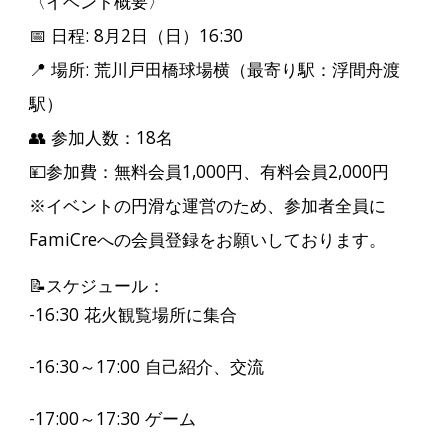
〈イベント概要〉
📅 日程:
8月2日（日）16:30
📍 場所:
荒川戸田橋球場横（最寄り駅：浮間舟渡
駅）
👥 参加人数：1
8
名
💴参加費：無料会員
1,000
円、有料会員
2,000
円
※イベントの
円滑な運営の
ため、参加者全員に
FamiCreへの会員登録をお願いしております。
📝スケジュール：
-16:30 花火観覧場所に集合
-16:30～17:00 自己紹介、交流
-17:00～17:30 ゲーム