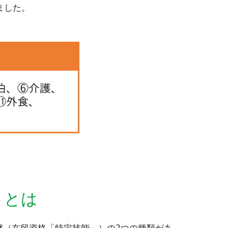
ました。
」とは
材（在留資格「特定技能」）の2つの種類があ