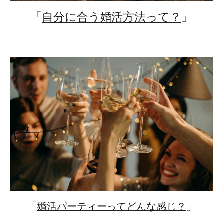
「
自分に合う婚活方法って？
」
「
婚活パーティーってどんな感じ？
」