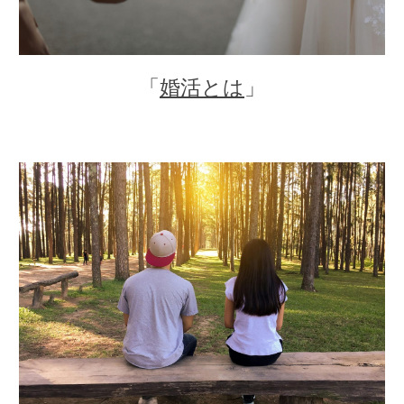
「
婚活とは
」