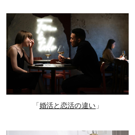
「
婚活と恋活の違い
」