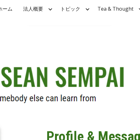
ホーム
法人概要
トピック
Tea & Thought
ip to main content
Skip to navigat
Profile & Messa