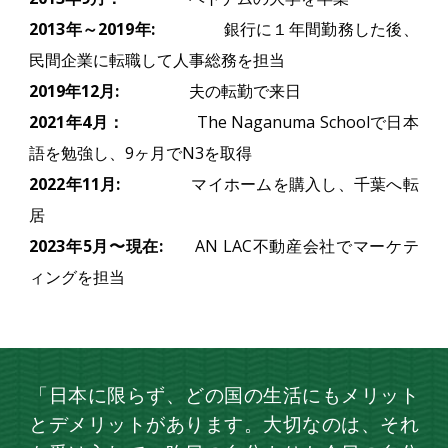
2013年～2019年:
銀行に１年間勤務した後、
民間企業に転職して人事総務を担当
2019年12月:
夫の転勤で来日
2021年4月：
The Naganuma Schoolで日本
語を勉強し、9ヶ月でN3を取得
2022年11月:
マイホームを購入し、千葉へ転
居
2023年5月〜現在:
AN LAC不動産会社でマーケテ
ィングを担当
「
日本に限らず、どの国の生活にもメリット
とデメリットがあります。大切なのは、それ